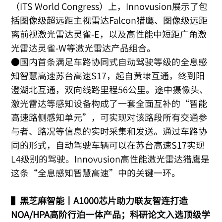
（ITS World Congress）上，Innovusion展示了包
括图像级超远距主视雷达Falcon猎鹰、图像级远距
离前视激光雷达灵雀-E，以及高性能中短距广角激
光雷达灵雀-W等激光雷达产品组合。
●国内首条满足车路协同式自动驾驶等级的全息感
知智慧高速苏台高速S17，起自黄埭互通，终到阳
澄湖北互通，双向线路里程56公里。途中摄像头、
激光雷达等感知设备构成了一套全面互补的“智能
高速路侧感知单元”，可实现对该路段所有交通参
与者、路况等信息的实时采集和发送。通过车路协
同的形式，自动驾驶车辆可以在苏台高速S17实现
L4级别的驾驶。Innovusion高性能激光雷达猎鹰是
这条“全息感知智慧高速”中的关键一环。
▌
黑芝麻智能丨A1000芯片助力联友智连打造
NOA/HPA高阶行泊一体产品；科研论文入选顶级学