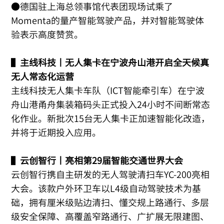
●德国驻上海总领事馆代表团现场试乘了
Momenta的量产智能驾驶产品，并对智能驾驶体
验表示高度赞赏。
▌
主线科技丨无人集卡在宁波舟山港开启全天候真
无人常态化运营
主线科技无人集卡车队（ICT智能牵引车）在宁波
舟山港甬舟集装箱码头正式投入24小时不间断常态
化作业。新批次15台无人集卡正加速智能化改造，
并将于近期投入应用。
▌
云创智行丨亮相第29届智能交通世界大会
云创智行携自主研发的无人驾驶清扫车YC-200亮相
大会。该款户外环卫车以L4级自动驾驶技术为基
础，拥有厘米级贴边清扫、懂交规上路通行、多层
级安全保障、高覆盖窄路通行、广扩展无限建图、