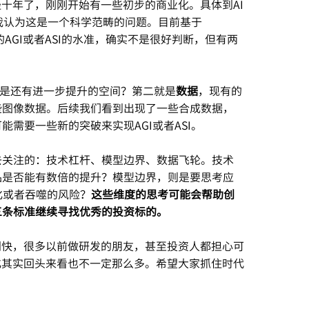
经十年了，刚刚开始有一些初步的商业化。具体到AI
，我认为这是一个科学范畴的问题。目前基于
大家说的AGI或者ASI的水准，确实不是很好判断，但有两
r是不是还有进一步提升的空间？第二就是
数据
，现有的
些图像数据。后续我们看到出现了一些合成数据，
需要一些新的突破来实现AGI或者ASI。
去关注的：技术杠杆、模型边界、数据飞轮。技术
品是否能有数倍的提升？模型边界，则是要思考应
化或者吞噬的风险？
这些维度的思考可能会帮助创
三条标准继续寻找优秀的投资标的。
别快，很多以前做研发的朋友，甚至投资人都担心可
化其实回头来看也不一定那么多。希望大家抓住时代
。