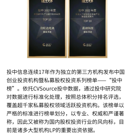
投中信息连续17年作为独立的第三方机构发布中国
创业投资机构暨私募股权投资系列榜单——“投中
榜”。依托CVSource投中数据，通过投中研究院
对数据进行标准化处理，按照总体积分排名评选，
覆盖超千家私募股权领域活跃投资机构。该榜单以
严格的标准进行榜单划分，以专业、权威和严谨著
称，因此又被称为国内股权投资行业的风向标，目
前是诸多大型机构LP的重要出资依据。