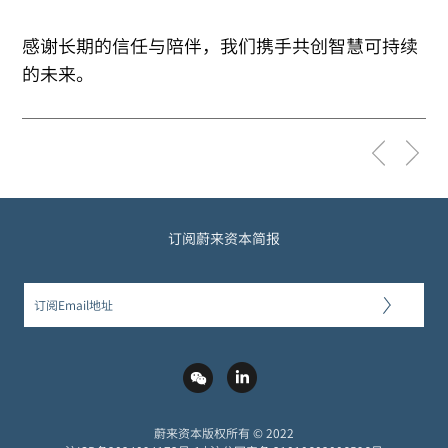
感谢长期的信任与陪伴，我们携手共创智慧可持续
的未来。
订阅蔚来资本简报
蔚来资本版权所有 © 2022