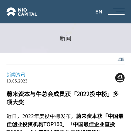
EN
新闻
返回
新闻资讯
19.05.2023
蔚来资本与牛总会成员获「2022投中榜」多
项大奖
近日，2022年度投中榜发布，
蔚来资本获「中国最
佳创业投资机构TOP100」「中国最佳企业直投